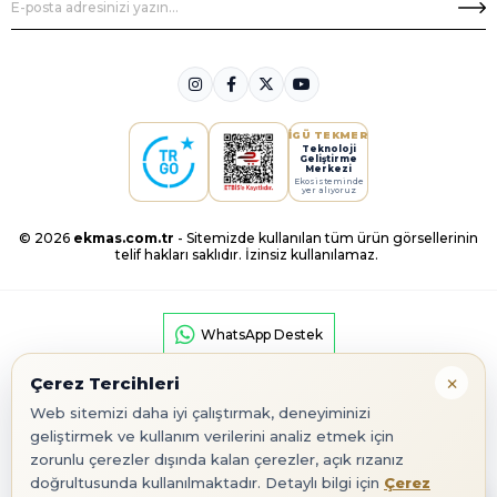
İGÜ TEKMER
Teknoloji
Geliştirme
Merkezi
Ekosisteminde
yer alıyoruz
© 2026
ekmas.com.tr
- Sitemizde kullanılan tüm ürün görsellerinin
telif hakları saklıdır. İzinsiz kullanılamaz.
WhatsApp Destek
×
Çerez Tercihleri
Web sitemizi daha iyi çalıştırmak, deneyiminizi
geliştirmek ve kullanım verilerini analiz etmek için
zorunlu çerezler dışında kalan çerezler, açık rızanız
Google Play
App Store
doğrultusunda kullanılmaktadır. Detaylı bilgi için
Çerez