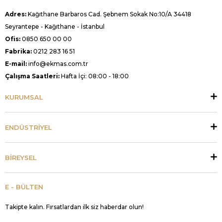
Adres:
Kağıthane Barbaros Cad. Şebnem Sokak No:10/A 34418
Seyrantepe - Kağıthane - İstanbul
Ofis:
0850 650 00 00
Fabrika:
0212 283 16 51
E-mail:
info@ekmas.com.tr
Çalışma Saatleri:
Hafta İçi: 08:00 - 18:00
KURUMSAL
ENDÜSTRİYEL
BİREYSEL
E - BÜLTEN
Takipte kalın. Fırsatlardan ilk siz haberdar olun!