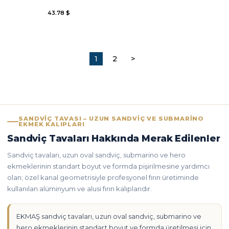
43.78 $
1
2
>
SANDVIÇ TAVASI – UZUN SANDVIÇ VE SUBMARINO
EKMEK KALIPLARI
Sandviç Tavaları Hakkında Merak Edilenler
Sandviç tavaları, uzun oval sandviç, submarino ve hero
ekmeklerinin standart boyut ve formda pişirilmesine yardımcı
olan; özel kanal geometrisiyle profesyonel fırın üretiminde
kullanılan alüminyum ve alusi fırın kalıplarıdır.
EKMAŞ sandviç tavaları, uzun oval sandviç, submarino ve
hero ekmeklerinin standart boyut ve formda üretilmesi için