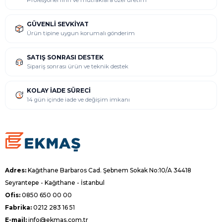
Profesyonel fırın ve mutfaklara özel üretim
GÜVENLI SEVKIYAT
Ürün tipine uygun korumalı gönderim
SATIŞ SONRASI DESTEK
Sipariş sonrası ürün ve teknik destek
KOLAY İADE SÜRECI
14 gün içinde iade ve değişim imkanı
Adres:
Kağıthane Barbaros Cad. Şebnem Sokak No:10/A 34418
Seyrantepe - Kağıthane - İstanbul
Ofis:
0850 650 00 00
Fabrika:
0212 283 16 51
E-mail:
info@ekmas.com.tr