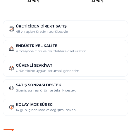
41.76 $
41.76 $
ÜRETICIDEN DIREKT SATIŞ
48 yılı aşkın üretim tecrübesiyle
ENDÜSTRIYEL KALITE
Profesyonel fırın ve mutfaklara özel üretim
GÜVENLI SEVKIYAT
Ürün tipine uygun korumalı gönderim
SATIŞ SONRASI DESTEK
Sipariş sonrası ürün ve teknik destek
KOLAY İADE SÜRECI
14 gün içinde iade ve değişim imkanı