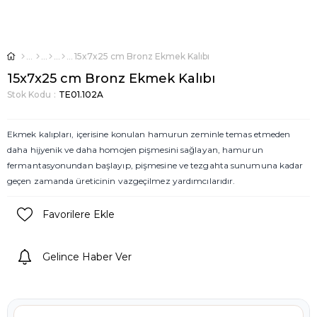
15x7x25 cm Bronz Ekmek Kalıbı
15x7x25 cm Bronz Ekmek Kalıbı
Stok Kodu
TE01.102A
Ekmek kalıpları, içerisine konulan hamurun zeminle temas etmeden
daha hijyenik ve daha homojen pişmesini sağlayan, hamurun
fermantasyonundan başlayıp, pişmesine ve tezgahta sunumuna kadar
geçen zamanda üreticinin vazgeçilmez yardımcılarıdır.
Favorilere Ekle
Gelince Haber Ver