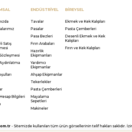
MSAL
ENDÜSTRİYEL
BİREYSEL
mızda
Tavalar
Ekmek ve Kek Kalıpları
kalarımız
Pasalar
Pasta Çemberleri
Pasa Bezleri
Desenli Ekmek ve Kek
Kalıpları
i Satış
Fırın Arabaları
mesi
Fırın ve Kek Kalıpları
Hazırlık
 Sözleşmesi
Ekipmanları
Aydınlatma
Yardımcı
Ekipmanlar
şulları
Ahşap Ekipmanlar
Tekerlekler
ar
Pasta Çemberleri
Hesap Bilgileri
Mayalama
Sepetleri
m
Makineler
om.tr
- Sitemizde kullanılan tüm ürün görsellerinin telif hakları saklıdır. İz