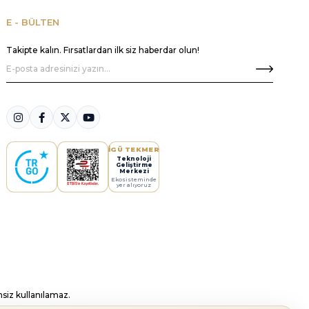
E - BÜLTEN
Takipte kalın. Fırsatlardan ilk siz haberdar olun!
İGÜ TEKMER
Teknoloji
Geliştirme
Merkezi
Ekosisteminde
yer alıyoruz
insiz kullanılamaz.