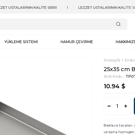
YÜKLEME SİSTEMİ
HAMUR ÇEVİRME
HAKKIMIZ
Anasayfa
Endüs
25x35 cm B
Stok Kodu
TP07
10.94 $
Baklava tavaları
ve daha homojen 