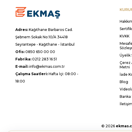
KURU
Hakkı
Sertifi
Adres:
Kağıthane Barbaros Cad.
KVKK
Şebnem Sokak No:10/A 34418
Mesafel
Seyrantepe - Kağıthane - İstanbul
Sözleş
Ofis:
0850 650 00 00
Üyelik
Fabrika:
0212 283 16 51
Çerez 
E-mail:
info@ekmas.com.tr
Metni
Çalışma Saatleri:
Hafta İçi: 08:00 -
İade Ko
18:00
Blog
Videol
Banka 
İletişi
© 2026
ekmas.c