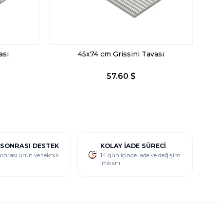
ası
45x74 cm Grissini Tavası
57.60 $
 SONRASI DESTEK
KOLAY İADE SÜRECI
sonrası ürün ve teknik
14 gün içinde iade ve değişim
imkanı