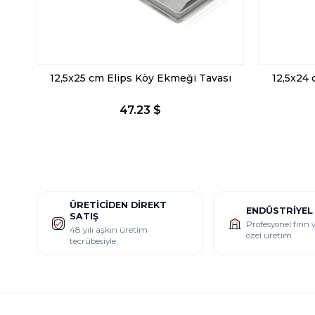
12,5x25 cm Elips Köy Ekmeği Tavası
12,5x24
47.23 $
ÜRETICIDEN DIREKT
ENDÜSTRIYEL
SATIŞ
Profesyonel fırın
48 yılı aşkın üretim
özel üretim
tecrübesiyle