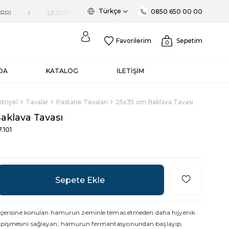
Türkçe
0850 650 00 00
Favorilerim
Sepetim
0
DA
KATALOG
İLETİŞİM
triyel
Tavalar
Pastane Tavaları
25x35 cm Baklava Tavası
aklava Tavası
.101
, içerisine konulan hamurun zeminle temas etmeden daha hijyenik
pişmesini sağlayan, hamurun fermantasyonundan başlayıp,