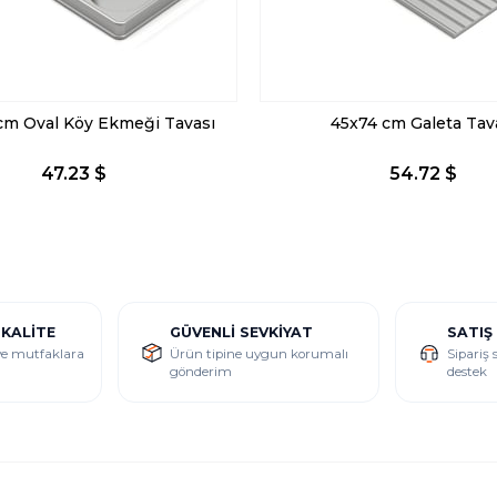
 cm Oval Köy Ekmeği Tavası
45x74 cm Galeta Tav
47.23 $
54.72 $
 KALITE
GÜVENLI SEVKIYAT
SATIŞ
 ve mutfaklara
Ürün tipine uygun korumalı
Sipariş 
gönderim
destek