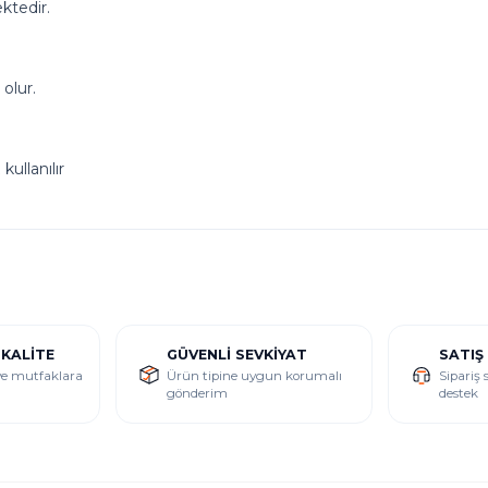
ktedir.
olur.
ullanılır
 KALITE
GÜVENLI SEVKIYAT
SATIŞ
 ve mutfaklara
Ürün tipine uygun korumalı
Sipariş 
gönderim
destek