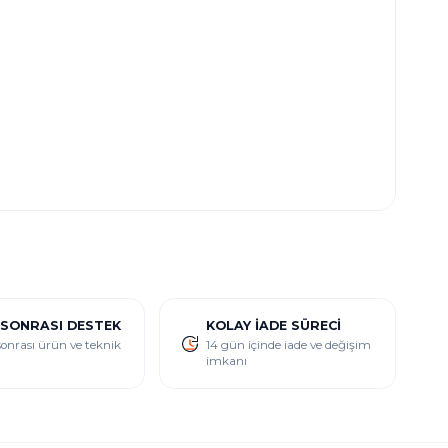
 SONRASI DESTEK
KOLAY İADE SÜRECI
sonrası ürün ve teknik
14 gün içinde iade ve değişim
imkanı