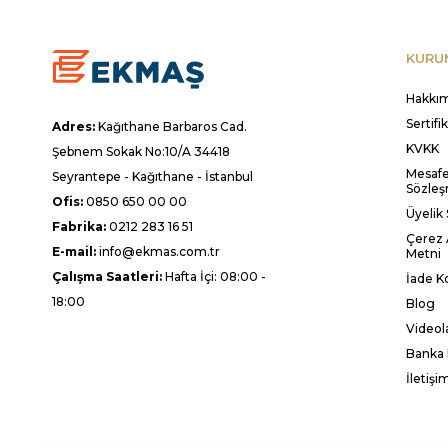
KURU
Hakkı
Sertifi
Adres:
Kağıthane Barbaros Cad.
KVKK
Şebnem Sokak No:10/A 34418
Mesafel
Seyrantepe - Kağıthane - İstanbul
Sözleş
Ofis:
0850 650 00 00
Üyelik
Fabrika:
0212 283 16 51
Çerez 
E-mail:
info@ekmas.com.tr
Metni
Çalışma Saatleri:
Hafta İçi: 08:00 -
İade Ko
18:00
Blog
Videol
Banka 
İletişi