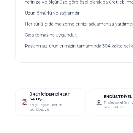
Yerinize ve ölçünüze göre özel olarak da üretilebilme
Uzun ömürlü ve sağlamdır.
Her türlü gıda malzemelerinizi saklamanıza yardımcı 
Gıda temasına uygundur.
Paslanmaz ürünlerimizin tamamında 304 kalite çelik k
ÜRETICIDEN DIREKT
ENDÜSTRIYEL
SATIŞ
Profesyonel fırın
48 yılı aşkın üretim
özel üretim
tecrübesiyle