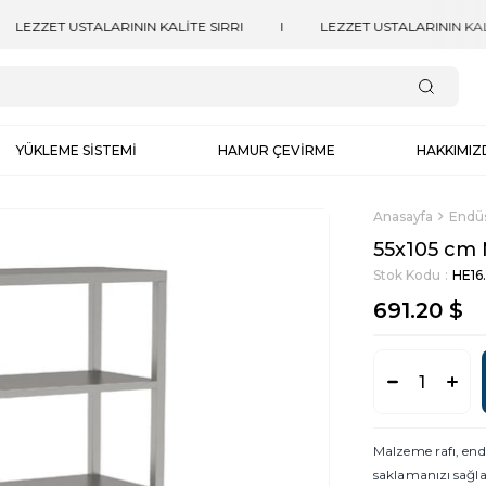
YÜKLEME SİSTEMİ
HAMUR ÇEVİRME
HAKKIMIZ
Anasayfa
Endüs
55x105 cm 
Stok Kodu
HE16.
691.20 $
Malzeme rafı, end
saklamanızı sağl