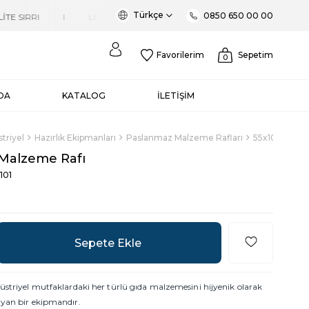
Türkçe
0850 650 00 00
Favorilerim
Sepetim
0
DA
KATALOG
İLETİŞİM
triyel
Hazırlık Ekipmanları
Paslanmaz Malzeme Rafları
55x105 cm M
Malzeme Rafı
101
üstriyel mutfaklardaki her türlü gıda malzemesini hijyenik olarak
ayan bir ekipmandır.