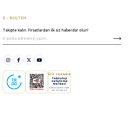
E - BÜLTEN
Takipte kalın. Fırsatlardan ilk siz haberdar olun!
İGÜ TEKMER
Teknoloji
Geliştirme
Merkezi
Ekosisteminde
yer alıyoruz