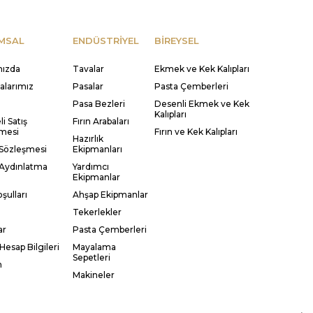
MSAL
ENDÜSTRİYEL
BİREYSEL
mızda
Tavalar
Ekmek ve Kek Kalıpları
kalarımız
Pasalar
Pasta Çemberleri
Pasa Bezleri
Desenli Ekmek ve Kek
Kalıpları
i Satış
Fırın Arabaları
mesi
Fırın ve Kek Kalıpları
Hazırlık
 Sözleşmesi
Ekipmanları
Aydınlatma
Yardımcı
Ekipmanlar
şulları
Ahşap Ekipmanlar
Tekerlekler
ar
Pasta Çemberleri
Hesap Bilgileri
Mayalama
Sepetleri
m
Makineler