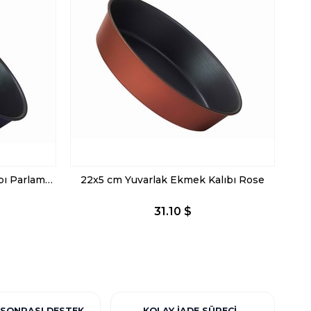
22x5 cm Yuvarlak Ekmek Kalıbı Parlament
22x5 cm Yuvarlak Ekmek Kalıbı Rose
31.10 $
 SONRASI DESTEK
KOLAY İADE SÜRECI