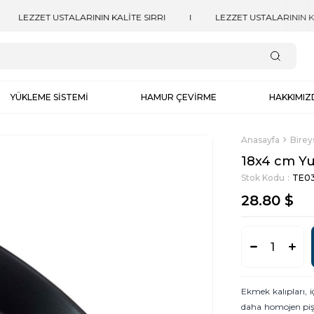
YÜKLEME SİSTEMİ
HAMUR ÇEVİRME
HAKKIMIZ
Anasayfa
Birey
18x4 cm Yu
Stok Kodu
TE03
28.80 $
Ekmek kalıpları,
daha homojen pi