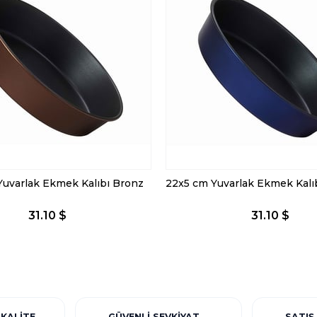
Yuvarlak Ekmek Kalıbı Bronz
31.10 $
31.10 $
 KALITE
GÜVENLI SEVKIYAT
SATIŞ