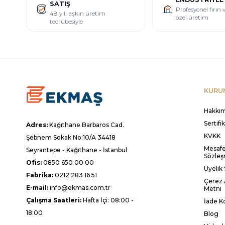
SATIŞ
Profesyonel fırın
48 yılı aşkın üretim
özel üretim
tecrübesiyle
KURU
Hakkı
Sertifi
Adres:
Kağıthane Barbaros Cad.
KVKK
Şebnem Sokak No:10/A 34418
Mesafel
Seyrantepe - Kağıthane - İstanbul
Sözleş
Ofis:
0850 650 00 00
Üyelik
Fabrika:
0212 283 16 51
Çerez 
E-mail:
info@ekmas.com.tr
Metni
Çalışma Saatleri:
Hafta İçi: 08:00 -
İade Ko
18:00
Blog