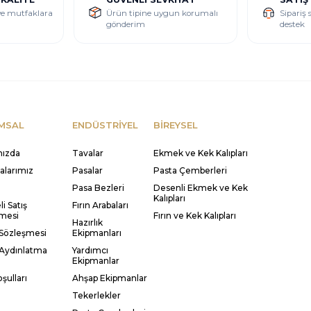
 ve mutfaklara
Ürün tipine uygun korumalı
Sipariş 
gönderim
destek
MSAL
ENDÜSTRİYEL
BİREYSEL
mızda
Tavalar
Ekmek ve Kek Kalıpları
kalarımız
Pasalar
Pasta Çemberleri
Pasa Bezleri
Desenli Ekmek ve Kek
Kalıpları
i Satış
Fırın Arabaları
mesi
Fırın ve Kek Kalıpları
Hazırlık
 Sözleşmesi
Ekipmanları
Aydınlatma
Yardımcı
Ekipmanlar
şulları
Ahşap Ekipmanlar
Tekerlekler