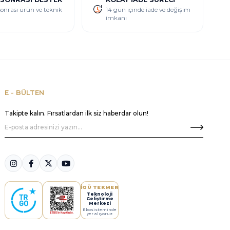
sonrası ürün ve teknik
14 gün içinde iade ve değişim
imkanı
E - BÜLTEN
Takipte kalın. Fırsatlardan ilk siz haberdar olun!
İGÜ TEKMER
Teknoloji
Geliştirme
Merkezi
Ekosisteminde
yer alıyoruz