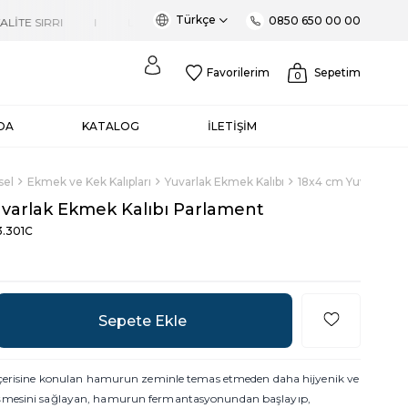
Türkçe
0850 650 00 00
Favorilerim
Sepetim
0
DA
KATALOG
İLETİŞİM
sel
Ekmek ve Kek Kalıpları
Yuvarlak Ekmek Kalıbı
18x4 cm Yuvarlak E
varlak Ekmek Kalıbı Parlament
.301C
 içerisine konulan hamurun zeminle temas etmeden daha hijyenik ve
şmesini sağlayan, hamurun fermantasyonundan başlayıp,