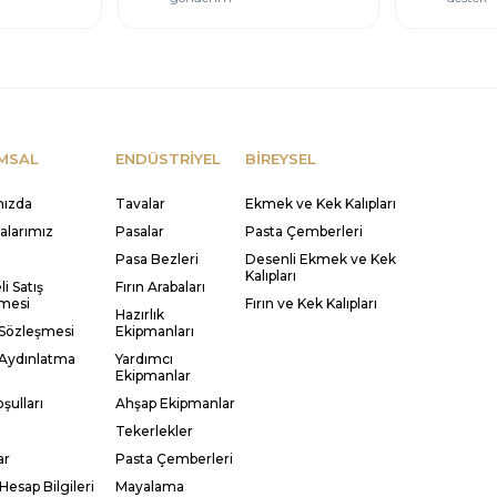
MSAL
ENDÜSTRİYEL
BİREYSEL
mızda
Tavalar
Ekmek ve Kek Kalıpları
kalarımız
Pasalar
Pasta Çemberleri
Pasa Bezleri
Desenli Ekmek ve Kek
Kalıpları
i Satış
Fırın Arabaları
mesi
Fırın ve Kek Kalıpları
Hazırlık
 Sözleşmesi
Ekipmanları
Aydınlatma
Yardımcı
Ekipmanlar
şulları
Ahşap Ekipmanlar
Tekerlekler
ar
Pasta Çemberleri
Hesap Bilgileri
Mayalama