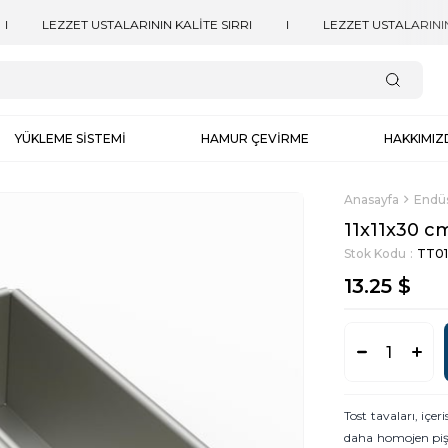
YÜKLEME SİSTEMİ
HAMUR ÇEVİRME
HAKKIMIZ
Anasayfa
Endüs
11x11x30 cm
Stok Kodu
TT01
13.25 $
Tost tavaları, iç
daha homojen pi