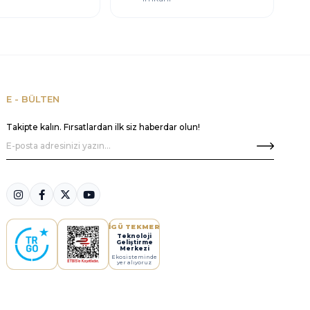
E - BÜLTEN
Takipte kalın. Fırsatlardan ilk siz haberdar olun!
İGÜ TEKMER
Teknoloji
Geliştirme
Merkezi
Ekosisteminde
yer alıyoruz