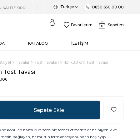
Türkçe
0850 650 00 00
Favorilerim
Sepetim
0
DA
KATALOG
İLETİŞİM
triyel
Tavalar
Tost Tavaları
11x11x30 cm Tost Tavası
 Tost Tavası
.106
erisine konulan hamurun zeminle temas etmeden daha hijyenik ve
şmesini sağlayan, hamurun fermantasyonundan başlayıp,