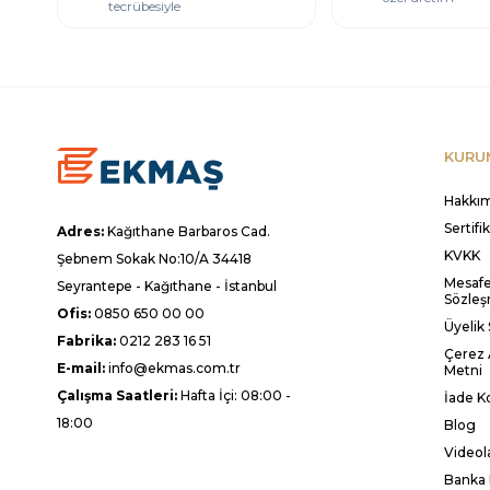
tecrübesiyle
KURU
Hakkı
Sertifi
Adres:
Kağıthane Barbaros Cad.
KVKK
Şebnem Sokak No:10/A 34418
Mesafel
Seyrantepe - Kağıthane - İstanbul
Sözleş
Ofis:
0850 650 00 00
Üyelik
Fabrika:
0212 283 16 51
Çerez 
E-mail:
info@ekmas.com.tr
Metni
Çalışma Saatleri:
Hafta İçi: 08:00 -
İade Ko
18:00
Blog
Videol
Banka 