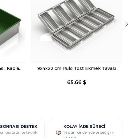
20x43x6 cm Ayvalık Tost Tavası, Kaplamalı
9x4x22 cm Rulo Tost Ekmek Tavası
65.66 $
 SONRASI DESTEK
KOLAY İADE SÜRECI
sonrası ürün ve teknik
14 gün içinde iade ve değişim
imkanı