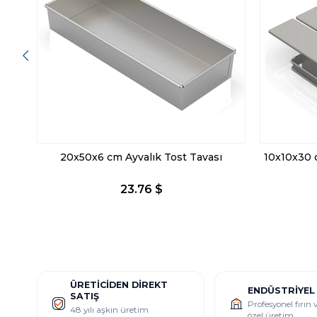
20x50x6 cm Ayvalık Tost Tavası
10x10x30 c
23.76 $
ÜRETICIDEN DIREKT
ENDÜSTRIYEL
SATIŞ
Profesyonel fırın
48 yılı aşkın üretim
özel üretim