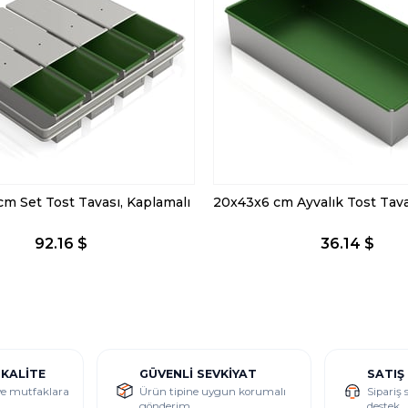
m Set Tost Tavası, Kaplamalı
92.16 $
36.14 $
 KALITE
GÜVENLI SEVKIYAT
SATIŞ
 ve mutfaklara
Ürün tipine uygun korumalı
Sipariş 
gönderim
destek