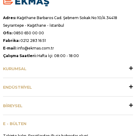
Adres:
Kağıthane Barbaros Cad. Şebnem Sokak No:10/A 34418
Seyrantepe - Kağıthane - İstanbul
Ofis:
0850 650 00 00
Fabrika:
0212 283 16 51
E-mail:
info@ekmas.com.tr
Çalışma Saatleri:
Hafta İçi: 08:00 - 18:00
KURUMSAL
ENDÜSTRİYEL
BİREYSEL
E - BÜLTEN
Takipte kalın. Fırsatlardan ilk siz haberdar olun!