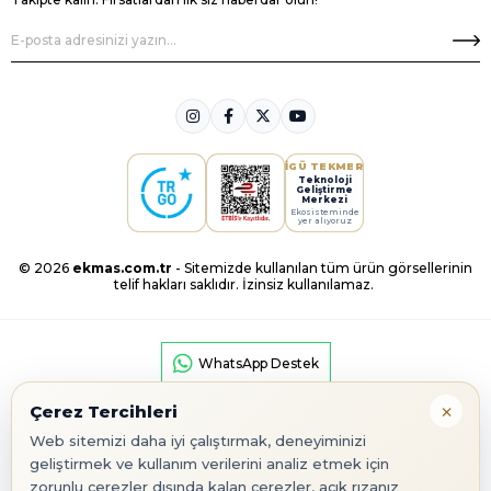
İGÜ TEKMER
Teknoloji
Geliştirme
Merkezi
Ekosisteminde
yer alıyoruz
© 2026
ekmas.com.tr
- Sitemizde kullanılan tüm ürün görsellerinin
telif hakları saklıdır. İzinsiz kullanılamaz.
WhatsApp Destek
×
Çerez Tercihleri
Web sitemizi daha iyi çalıştırmak, deneyiminizi
geliştirmek ve kullanım verilerini analiz etmek için
zorunlu çerezler dışında kalan çerezler, açık rızanız
Google Play
App Store