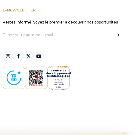
E-NEWSLETTER
Restez informé. Soyez le premier à découvrir nos opportunités
!
IGU TEKMER
Centre de
développement
technologique
Nous
faisons
partie de
son
écosystème
ute utilisation non autorisée est interdite.