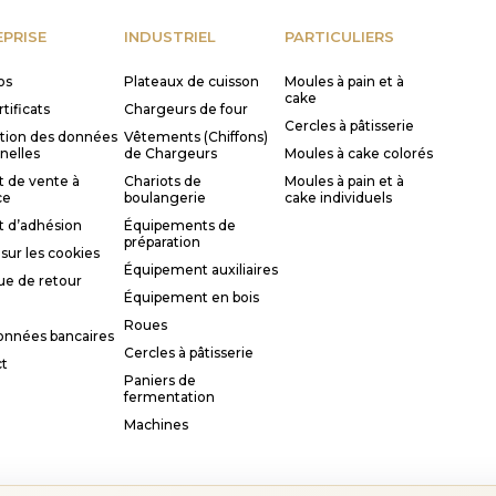
PRISE
INDUSTRIEL
PARTICULIERS
os
Plateaux de cuisson
Moules à pain et à
cake
tificats
Chargeurs de four
Cercles à pâtisserie
tion des données
Vêtements (Chiffons)
nelles
de Chargeurs
Moules à cake colorés
t de vente à
Chariots de
Moules à pain et à
ce
boulangerie
cake individuels
t d’adhésion
Équipements de
préparation
sur les cookies
Équipement auxiliaires
que de retour
Équipement en bois
Roues
nnées bancaires
Cercles à pâtisserie
t
Paniers de
fermentation
Machines
auteur des images de produits utilisées sur notre site web sont réservés. To