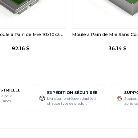
Avec Set Moule à Pain de Mie 10x10x30 cm
92.16 $
36.14 $
USTRIELLE
EXPÉDITION SÉCURISÉE
SUPP
le pour
Livraison protégée adaptée à
Support
uisines
chaque type de produit
après 