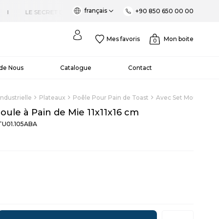
français
+90 850 650 00 00
Mes favoris
Mon boite
0
 de Nous
Catalogue
Contact
Industrielle
Plateaux
Poêle Pour Pain de Toast
Avec Set Moule à Pai
oule à Pain de Mie 11x11x16 cm
TU01.105ABA