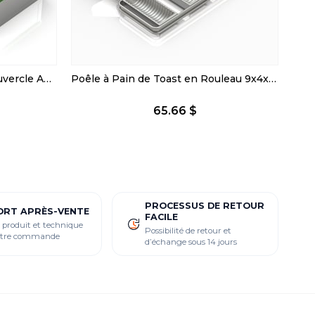
Moule à Pain de Mie Sans Couvercle Anti-Adhésifs 20x43x6 cm
Poêle à Pain de Toast en Rouleau 9x4x22 cm
65.66 $
PROCESSUS DE RETOUR
ORT APRÈS-VENTE
FACILE
 produit et technique
Possibilité de retour et
votre commande
d’échange sous 14 jours