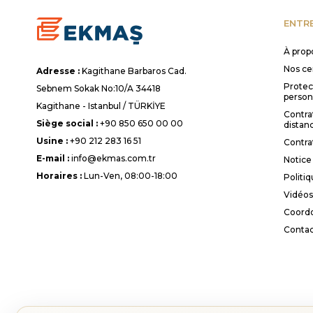
ENTRE
À prop
Nos cer
Adresse :
Kagithane Barbaros Cad.
Protec
Sebnem Sokak No:10/A 34418
person
Kagithane - Istanbul / TÜRKİYE
Contra
Siège social :
+90 850 650 00 00
distan
Usine :
+90 212 283 16 51
Contra
E-mail :
info@ekmas.com.tr
Notice 
Horaires :
Lun-Ven, 08:00-18:00
Politi
Vidéos
Coordo
Contac
© 2026
ekmas.com.tr
- Tous les droits d’