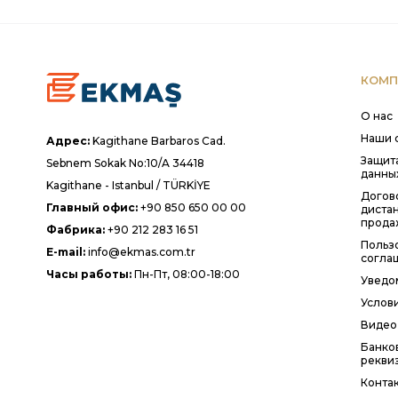
КОМП
О нас
Наши 
Адрес:
Kagithane Barbaros Cad.
Защит
Sebnem Sokak No:10/A 34418
данны
Kagithane - Istanbul / TÜRKİYE
Догов
Главный офис:
+90 850 650 00 00
диста
прода
Фабрика:
+90 212 283 16 51
Польз
E-mail:
info@ekmas.com.tr
согла
Часы работы:
Пн-Пт, 08:00-18:00
Уведо
Услови
Видео
Банко
рекви
Конта