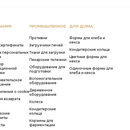
АНИЯ
ПРОМЫШЛЕННОЕ
ДЛЯ ДОМА
Противни
Формы для хлеба и
кекса
сертификаты
Загрузчики печей
Кондитерские кольца
а персональных
Ткани для загрузки
х
Цветные формы для
Пекарские тележки
кекса
ор
Оборудование для
нционной
Одиночные формы для
подготовки
жи
хлеба и кекса
Вспомогательное
овательское
оборудование
шение
Деревянное
мление о cookie
оборудование
я возврата
Колеса
Кондитерские
вские
кольца
зиты
Корзины для
кты
ферментации