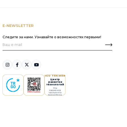
E-NEWSLETTER
Следите за нами. Узнавайте о возможностях первыми!
IGU TEKMER
Центр
развития
технологий
Мы
являемся
частью его
экосистемы