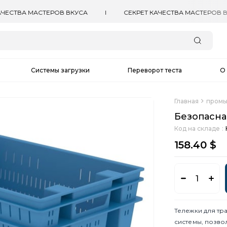
Системы загрузки
Переворот теста
О 
Главная
промы
Безопасна
Код на складе
158.40 $
Тележки для т
системы, позво