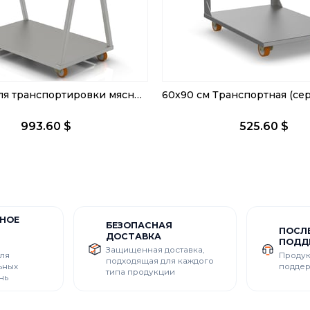
Тележка для транспортировки мясных туш 75x180 см
993.60 $
525.60 $
НОЕ
БЕЗОПАСНАЯ
ПОСЛ
ДОСТАВКА
ПОДД
Защищенная доставка,
ля
Продук
подходящая для каждого
ьных
поддер
типа продукции
нь